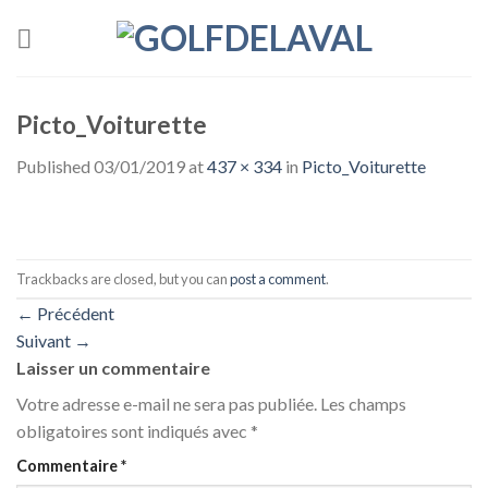
Skip
to
content
Picto_Voiturette
Published
03/01/2019
at
437 × 334
in
Picto_Voiturette
Trackbacks are closed, but you can
post a comment
.
←
Précédent
Suivant
→
Laisser un commentaire
Votre adresse e-mail ne sera pas publiée.
Les champs
obligatoires sont indiqués avec
*
Commentaire
*