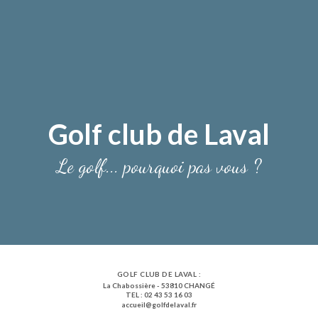
Golf club de Laval
Le golf... pourquoi pas vous ?
GOLF CLUB DE LAVAL :
La Chabossière - 53810 CHANGÉ
TEL : 02 43 53 16 03
accueil@golfdelaval.fr