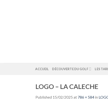
Skip
to
content
ACCUEIL
DÉCOUVERTE DU GOLF
LES TAR
LOGO – LA CALECHE
Published
15/02/2025
at
786 × 584
in
LOGO