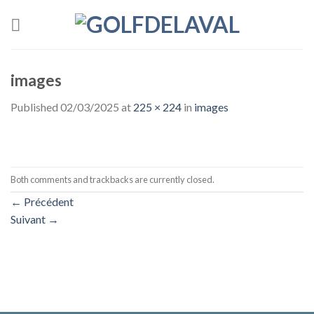
Skip
to
content
images
Published
02/03/2025
at
225 × 224
in
images
Both comments and trackbacks are currently closed.
←
Précédent
Suivant
→