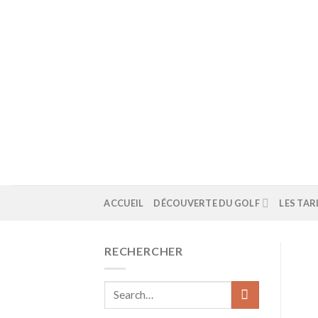
Skip
to
content
ACCUEIL
DÉCOUVERTE DU GOLF
LES TAR
RECHERCHER