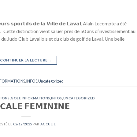
𝗿𝘀 𝘀𝗽𝗼𝗿𝘁𝗶𝗳𝘀 𝗱𝗲 𝗹𝗮 𝗩𝗶𝗹𝗹𝗲 𝗱𝗲 𝗟𝗮𝘃𝗮𝗹, Alain Lecompte a été
ette distinction vient saluer près de 50 ans d’investissement au
 du Judo Club Lavallois et du club de golf de Laval. Une belle
CONTINUER LA LECTURE
→
NFORMATIONS
,
INFOS
,
Uncategorized
TIONS
,
GOLF
,
INFORMATIONS
,
INFOS
,
UNCATEGORIZED
𝗖𝗔𝗟𝗘 𝗙𝗘́𝗠𝗜𝗡𝗜𝗡𝗘
OSTÉ LE
02/12/2025
PAR
ACCUEIL