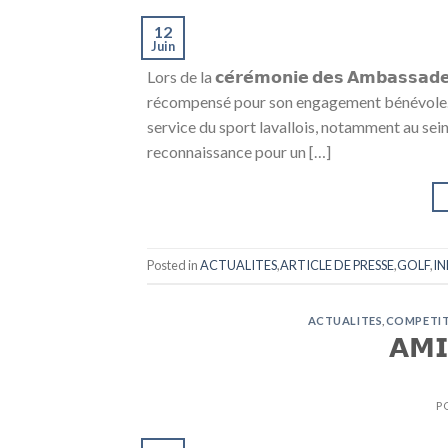
12
Juin
Lors de la 𝗰𝗲́𝗿𝗲́𝗺𝗼𝗻𝗶𝗲 𝗱𝗲𝘀 𝗔𝗺𝗯𝗮𝘀𝘀𝗮𝗱𝗲
récompensé pour son engagement bénévole. C
service du sport lavallois, notamment au sein
reconnaissance pour un […]
Posted in
ACTUALITES
,
ARTICLE DE PRESSE
,
GOLF
,
I
ACTUALITES
,
COMPETI
𝗔𝗠𝗜
P