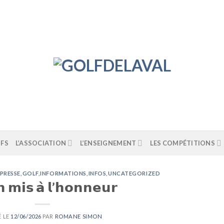
IFS
L’ASSOCIATION
L’ENSEIGNEMENT
LES COMPÉTITIONS
 PRESSE
,
GOLF
,
INFORMATIONS
,
INFOS
,
UNCATEGORIZED
𝗻 𝗺𝗶𝘀 𝗮̀ 𝗹’𝗵𝗼𝗻𝗻𝗲𝘂𝗿
É LE
12/06/2026
PAR
ROMANE SIMON