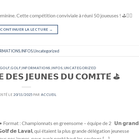
minine. Cette compétition conviviale à réuni 50 joueuses ! ⛳🏌️‍♀️
CONTINUER LA LECTURE
→
ORMATIONS
,
INFOS
,
Uncategorized
 GOLF
,
GOLF
,
INFORMATIONS
,
INFOS
,
UNCATEGORIZED
𝗘 𝗗𝗘𝗦 𝗝𝗘𝗨𝗡𝗘𝗦 𝗗𝗨 𝗖𝗢𝗠𝗜𝗧𝗘́ ⛳️
OSTÉ LE
20/11/2025
PAR
ACCUEIL
• Format : Championnats en greensome – équipe de 2 𝗨𝗻 𝗴𝗿𝗮𝗻𝗱
 𝗱𝗲 𝗚𝗼𝗹𝗳 𝗱𝗲 𝗟𝗮𝘃𝗮𝗹, qui étaient la plus grande délégation jeunesse
ous nos jeunes, pour avoir porté haut les couleurs […]