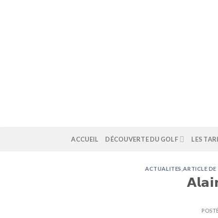
Skip
to
content
ACCUEIL
DÉCOUVERTE DU GOLF
LES TAR
ACTUALITES
,
ARTICLE DE
𝗔𝗹𝗮𝗶
POST