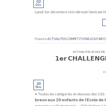
02
Déc
Lundi 1er décembre s’est déroulé l’amicale fé
Posted in
ACTUALITES
,
COMPETITIONS
,
GOLF
,
INF
ACTUALITES
,
ECOLE DE
𝟭𝗲𝗿 𝗖𝗛𝗔𝗟𝗟𝗘𝗡𝗚
P
20
Nov
• Toutes les catégories en dessous des U16 
𝗯𝗿𝗮𝘃𝗼 𝗮𝘂𝘅 𝟮𝟬 𝗲𝗻𝗳𝗮𝗻𝘁𝘀 𝗱𝗲 𝗹’𝗘́𝗰𝗼𝗹
présente sur l’événement ! « Félicitations à t