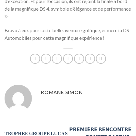
d’exception. Et pour l’occasion, ils ont rejoint la finale à bord
de la magnifique DS 4, symbole d’élégance et de performance
✨
Bravo à eux pour cette belle aventure golfique, et merci à DS
Automobiles pour cette magnifique expérience !
ROMANE SIMON
𝗣𝗥𝗘𝗠𝗜𝗘̀𝗥𝗘 𝗥𝗘𝗡𝗖𝗢𝗡𝗧𝗥𝗘
𝐓𝐑𝐎𝐏𝐇𝐄́𝐄 𝐆𝐑𝐎𝐔𝐏𝐄 𝐋𝐔𝐂𝐀𝐒