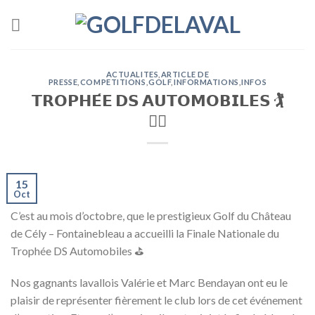
Skip
to
content
ACTUALITES
,
ARTICLE DE
PRESSE
,
COMPETITIONS
,
GOLF
,
INFORMATIONS
,
INFOS
𝗧𝗥𝗢𝗣𝗛𝗘́𝗘 𝗗𝗦 𝗔𝗨𝗧𝗢𝗠𝗢𝗕𝗜𝗟𝗘𝗦 🏌️
🏌️‍♀️
15
Oct
C’est au mois d’octobre, que le prestigieux Golf du Château
de Cély – Fontainebleau a accueilli la Finale Nationale du
Trophée DS Automobiles ⛳
Nos gagnants lavallois Valérie et Marc Bendayan ont eu le
plaisir de représenter fièrement le club lors de cet événement