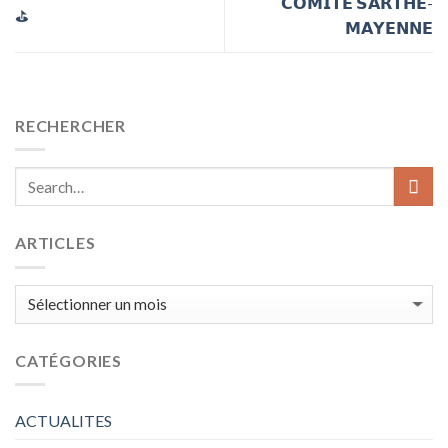
𝗖𝗢𝗠𝗜𝗧𝗘́ 𝗦𝗔𝗥𝗧𝗛𝗘-
⛳️
𝗠𝗔𝗬𝗘𝗡𝗡𝗘
RECHERCHER
ARTICLES
ARTICLES
CATÉGORIES
ACTUALITES