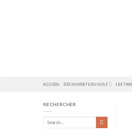
Skip
to
content
ACCUEIL
DÉCOUVERTE DU GOLF
LES TAR
RECHERCHER