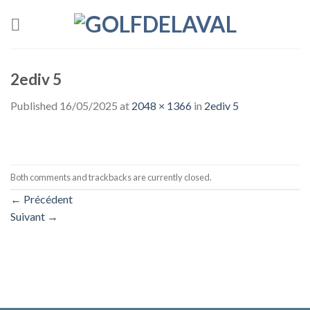
Skip
to
content
2ediv 5
Published
16/05/2025
at
2048 × 1366
in
2ediv 5
Both comments and trackbacks are currently closed.
←
Précédent
Suivant
→