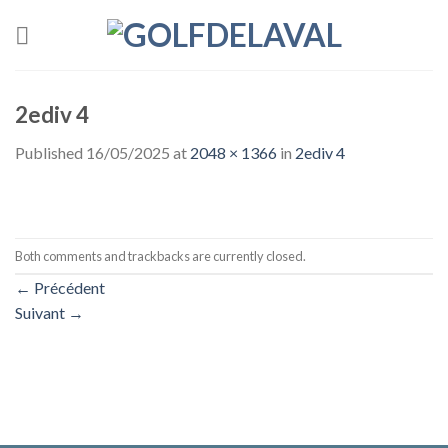
Skip
to
content
2ediv 4
Published
16/05/2025
at
2048 × 1366
in
2ediv 4
Both comments and trackbacks are currently closed.
←
Précédent
Suivant
→