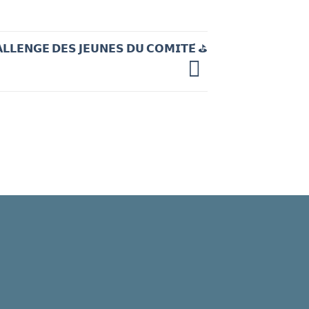
𝗟𝗟𝗘𝗡𝗚𝗘 𝗗𝗘𝗦 𝗝𝗘𝗨𝗡𝗘𝗦 𝗗𝗨 𝗖𝗢𝗠𝗜𝗧𝗘́ ⛳️