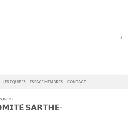
LES ÉQUIPES
ESPACE MEMBRES
CONTACT
NS
,
INFOS
𝗠𝗜𝗧𝗘́ 𝗦𝗔𝗥𝗧𝗛𝗘-