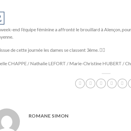
0
v
week-end l’équipe féminine a affronté le brouillard à Alençon, pou
yenne.
’issue de cette journée les dames se classent 3ème. 🏌️‍♀️
telle CHAPPE / Nathalie LEFORT / Marie-Christine HUBERT / C
ROMANE SIMON