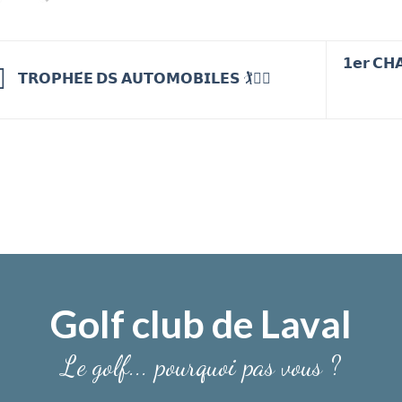
𝟭𝗲𝗿 𝗖𝗛
𝗧𝗥𝗢𝗣𝗛𝗘́𝗘 𝗗𝗦 𝗔𝗨𝗧𝗢𝗠𝗢𝗕𝗜𝗟𝗘𝗦 🏌️🏌️‍♀️
Golf club de Laval
Le golf... pourquoi pas vous ?