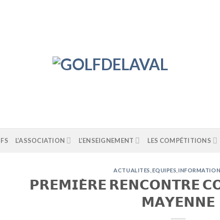
IFS
L’ASSOCIATION
L’ENSEIGNEMENT
LES COMPÉTITIONS
ACTUALITES
,
EQUIPES
,
INFORMATIO
𝗣𝗥𝗘𝗠𝗜𝗘̀𝗥𝗘 𝗥𝗘𝗡𝗖𝗢𝗡𝗧𝗥𝗘 𝗖
𝗠𝗔𝗬𝗘𝗡𝗡𝗘