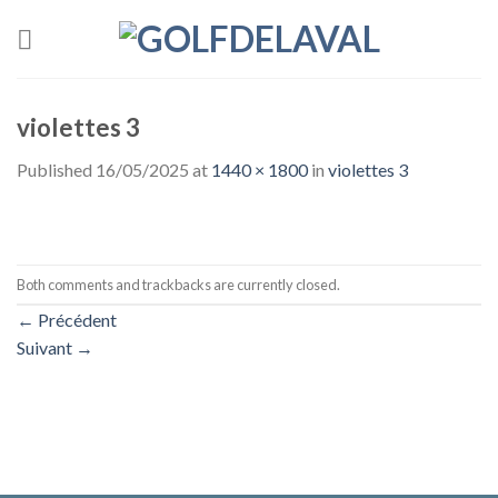
Skip
to
content
violettes 3
Published
16/05/2025
at
1440 × 1800
in
violettes 3
Both comments and trackbacks are currently closed.
←
Précédent
Suivant
→