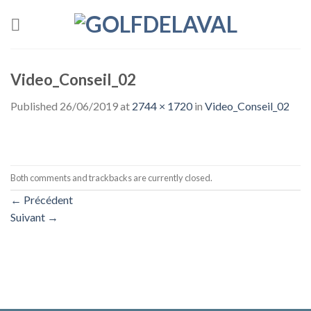
Skip
to
content
Video_Conseil_02
Published
26/06/2019
at
2744 × 1720
in
Video_Conseil_02
Both comments and trackbacks are currently closed.
←
Précédent
Suivant
→