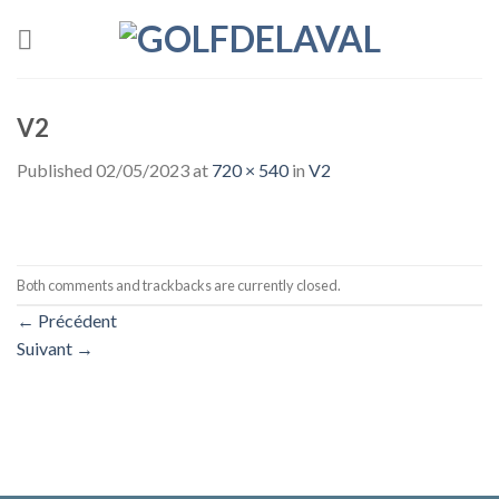
Skip
to
content
V2
Published
02/05/2023
at
720 × 540
in
V2
Both comments and trackbacks are currently closed.
←
Précédent
Suivant
→