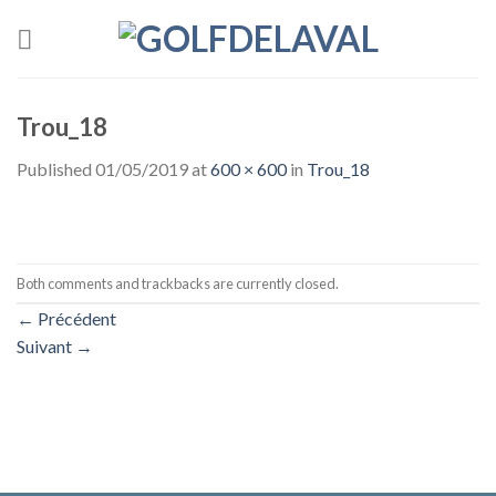
Skip
to
content
Trou_18
Published
01/05/2019
at
600 × 600
in
Trou_18
Both comments and trackbacks are currently closed.
←
Précédent
Suivant
→