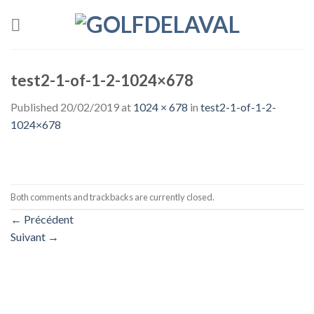
Skip
to
content
test2-1-of-1-2-1024×678
Published
20/02/2019
at
1024 × 678
in
test2-1-of-1-2-
1024×678
Both comments and trackbacks are currently closed.
←
Précédent
Suivant
→