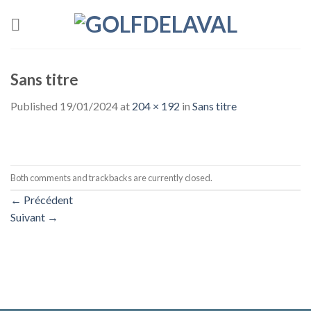
Skip
to
content
Sans titre
Published
19/01/2024
at
204 × 192
in
Sans titre
Both comments and trackbacks are currently closed.
←
Précédent
Suivant
→