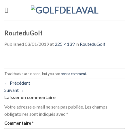
Skip
to
content
RouteduGolf
Published
03/01/2019
at
225 × 139
in
RouteduGolf
Trackbacks are closed, but you can
post a comment
.
←
Précédent
Suivant
→
Laisser un commentaire
Votre adresse e-mail ne sera pas publiée.
Les champs
obligatoires sont indiqués avec
*
Commentaire
*