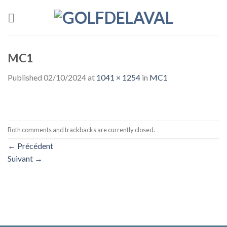
Skip
to
content
MC1
Published
02/10/2024
at
1041 × 1254
in
MC1
Both comments and trackbacks are currently closed.
←
Précédent
Suivant
→