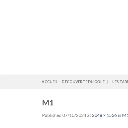
Skip
to
content
ACCUEIL
DÉCOUVERTE DU GOLF
LES TAR
M1
Published
07/10/2024
at
2048 × 1536
in
M