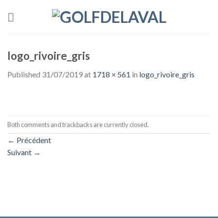
Skip
to
content
logo_rivoire_gris
Published
31/07/2019
at
1718 × 561
in
logo_rivoire_gris
Both comments and trackbacks are currently closed.
←
Précédent
Suivant
→