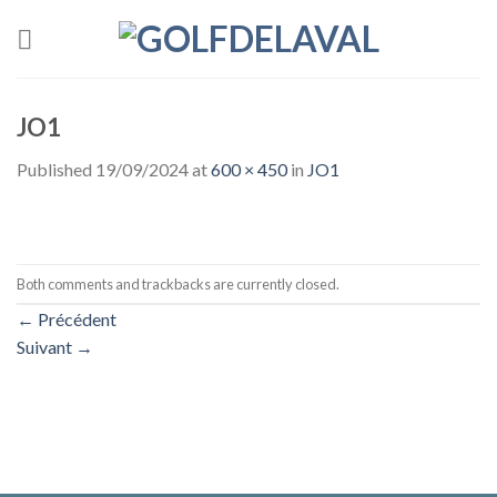
Skip
to
content
JO1
Published
19/09/2024
at
600 × 450
in
JO1
Both comments and trackbacks are currently closed.
←
Précédent
Suivant
→