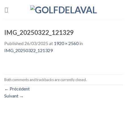
Skip
to
content
IMG_20250322_121329
Published
26/03/2025
at
1920 × 2560
in
IMG_20250322_121329
Both comments and trackbacks are currently closed.
←
Précédent
Suivant
→