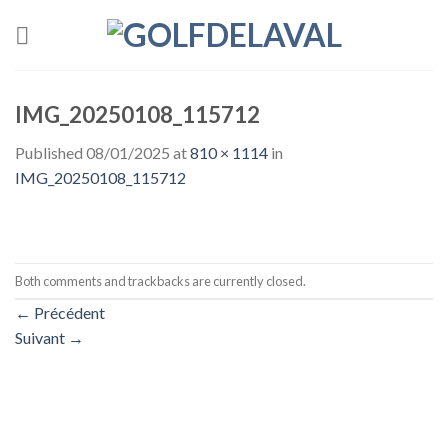
Skip
to
content
IMG_20250108_115712
Published
08/01/2025
at
810 × 1114
in
IMG_20250108_115712
Both comments and trackbacks are currently closed.
←
Précédent
Suivant
→