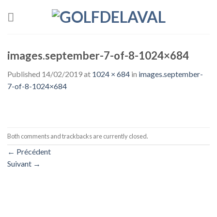
Skip
to
content
images.september-7-of-8-1024×684
Published
14/02/2019
at
1024 × 684
in
images.september-
7-of-8-1024×684
Both comments and trackbacks are currently closed.
←
Précédent
Suivant
→