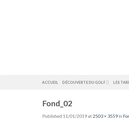
Skip
to
content
ACCUEIL
DÉCOUVERTE DU GOLF
LES TAR
Fond_02
Published
11/01/2019
at
2503 × 3559
in
Fo