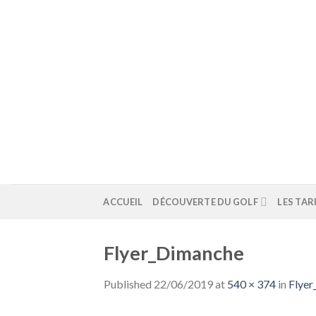
Skip
to
content
ACCUEIL
DÉCOUVERTE DU GOLF
LES TAR
Flyer_Dimanche
Published
22/06/2019
at
540 × 374
in
Flye