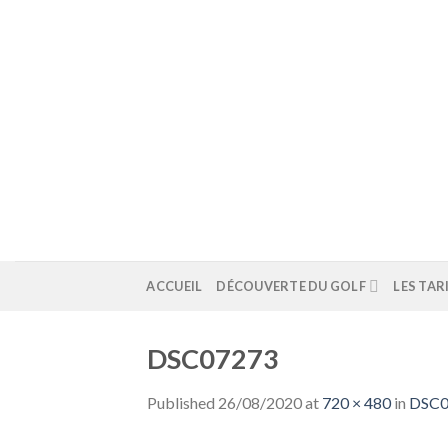
Skip
to
content
ACCUEIL
DÉCOUVERTE DU GOLF
LES TAR
DSC07273
Published
26/08/2020
at
720 × 480
in
DSC0