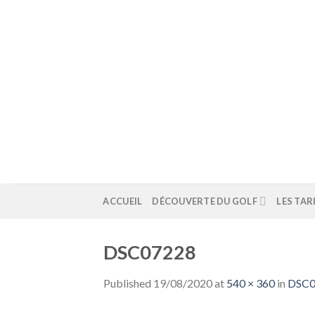
Skip
to
content
ACCUEIL
DÉCOUVERTE DU GOLF
LES TAR
DSC07228
Published
19/08/2020
at
540 × 360
in
DSC0