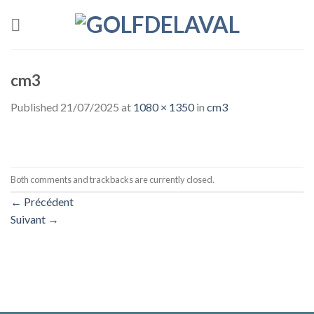
Skip
to
content
cm3
Published
21/07/2025
at
1080 × 1350
in
cm3
Both comments and trackbacks are currently closed.
←
Précédent
Suivant
→