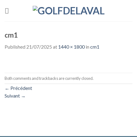
Skip
to
content
cm1
Published
21/07/2025
at
1440 × 1800
in
cm1
Both comments and trackbacks are currently closed.
←
Précédent
Suivant
→