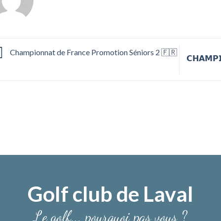
Championnat de France Promotion Séniors 2 🇫🇷
𝗖𝗛𝗔𝗠𝗣𝗜
Golf club de Laval
Le golf... pourquoi pas vous ?