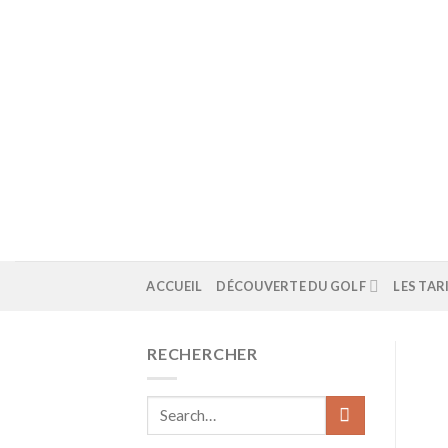
Skip
to
content
ACCUEIL
DÉCOUVERTE DU GOLF
LES TAR
RECHERCHER