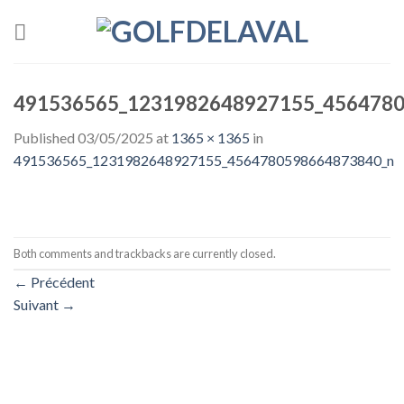
Skip
to
content
491536565_1231982648927155_4564780
Published
03/05/2025
at
1365 × 1365
in
491536565_1231982648927155_4564780598664873840_n
Both comments and trackbacks are currently closed.
←
Précédent
Suivant
→