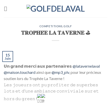
Skip
to
content
COMPETITIONS
,
GOLF
𝐓𝐑𝐎𝐏𝐇𝐄́𝐄 𝐋𝐀 𝐓𝐀𝐕𝐄𝐑𝐍𝐄 ⛳️
15
Juin
𝗨𝗻 𝗴𝗿𝗮𝗻𝗱 𝗺𝗲𝗿𝗰𝗶 𝗮𝘂𝘅 𝗽𝗮𝗿𝘁𝗲𝗻𝗮𝗶𝗿𝗲𝘀
@latavernelaval
@maison.touchard
ainsi que
@mp3_plv
, pour leur précieux
soutien lors du Trophée La Taverne !
𝙻𝚎𝚜 𝚓𝚘𝚞𝚎𝚞𝚛𝚜 𝚘𝚗𝚝 𝚙𝚞 𝚙𝚛𝚘𝚏𝚒𝚝𝚎𝚛 𝚍𝚎 𝚜𝚞𝚙𝚎𝚛𝚋𝚎𝚜
𝚕𝚘𝚝𝚜 𝚎𝚝 𝚍’𝚞𝚗𝚎 𝚊𝚖𝚋𝚒𝚊𝚗𝚌𝚎 𝚌𝚘𝚗𝚟𝚒𝚟𝚒𝚊𝚕𝚎 𝚜𝚞𝚛 𝚎𝚝
𝚑𝚘𝚛𝚜 𝚍𝚞 𝚐𝚛𝚎𝚎𝚗 !