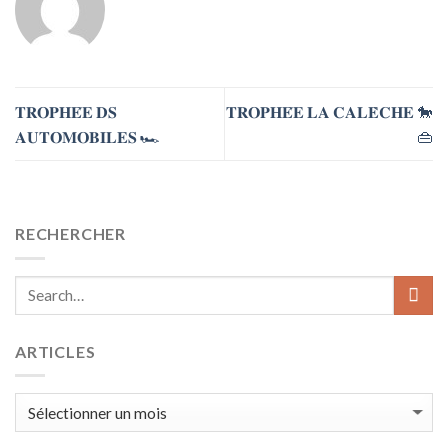
𝐓𝐑𝐎𝐏𝐇𝐄́𝐄 𝐃𝐒
𝐓𝐑𝐎𝐏𝐇𝐄́𝐄 𝐋𝐀 𝐂𝐀𝐋𝐄̀𝐂𝐇𝐄 🐎
𝐀𝐔𝐓𝐎𝐌𝐎𝐁𝐈𝐋𝐄𝐒 🏎️
👜
RECHERCHER
ARTICLES
ARTICLES