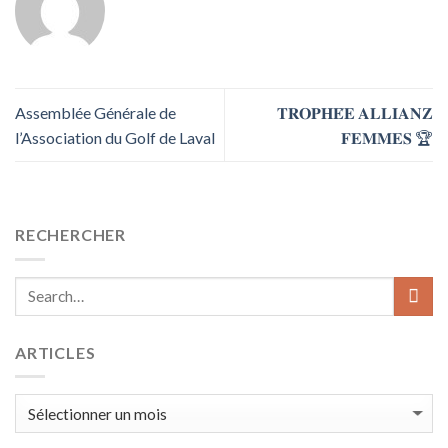
Assemblée Générale de
𝐓𝐑𝐎𝐏𝐇𝐄́𝐄 𝐀𝐋𝐋𝐈𝐀𝐍𝐙
l’Association du Golf de Laval
𝐅𝐄𝐌𝐌𝐄𝐒 🏆
RECHERCHER
ARTICLES
ARTICLES