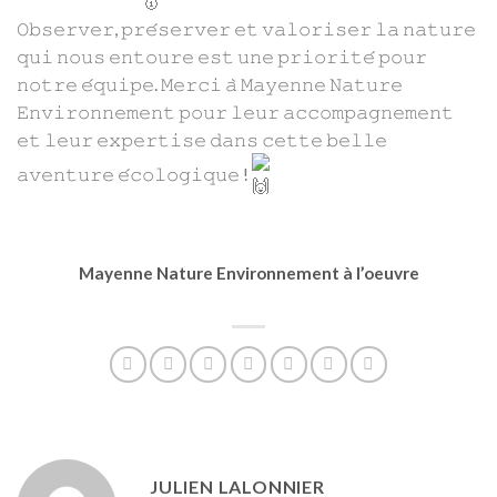
𝙾𝚋𝚜𝚎𝚛𝚟𝚎𝚛, 𝚙𝚛𝚎́𝚜𝚎𝚛𝚟𝚎𝚛 𝚎𝚝 𝚟𝚊𝚕𝚘𝚛𝚒𝚜𝚎𝚛 𝚕𝚊 𝚗𝚊𝚝𝚞𝚛𝚎
𝚚𝚞𝚒 𝚗𝚘𝚞𝚜 𝚎𝚗𝚝𝚘𝚞𝚛𝚎 𝚎𝚜𝚝 𝚞𝚗𝚎 𝚙𝚛𝚒𝚘𝚛𝚒𝚝𝚎́ 𝚙𝚘𝚞𝚛
𝚗𝚘𝚝𝚛𝚎 𝚎́𝚚𝚞𝚒𝚙𝚎. 𝙼𝚎𝚛𝚌𝚒 𝚊̀ 𝙼𝚊𝚢𝚎𝚗𝚗𝚎 𝙽𝚊𝚝𝚞𝚛𝚎
𝙴𝚗𝚟𝚒𝚛𝚘𝚗𝚗𝚎𝚖𝚎𝚗𝚝 𝚙𝚘𝚞𝚛 𝚕𝚎𝚞𝚛 𝚊𝚌𝚌𝚘𝚖𝚙𝚊𝚐𝚗𝚎𝚖𝚎𝚗𝚝
𝚎𝚝 𝚕𝚎𝚞𝚛 𝚎𝚡𝚙𝚎𝚛𝚝𝚒𝚜𝚎 𝚍𝚊𝚗𝚜 𝚌𝚎𝚝𝚝𝚎 𝚋𝚎𝚕𝚕𝚎
𝚊𝚟𝚎𝚗𝚝𝚞𝚛𝚎 𝚎́𝚌𝚘𝚕𝚘𝚐𝚒𝚚𝚞𝚎 !
Mayenne Nature Environnement à l’oeuvre
JULIEN LALONNIER