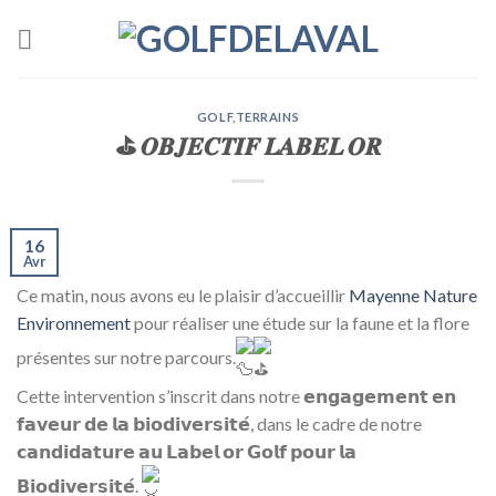
Skip
to
content
GOLF
,
TERRAINS
⛳ 𝑶𝑩𝑱𝑬𝑪𝑻𝑰𝑭 𝑳𝑨𝑩𝑬𝑳 𝑶𝑹
16
Avr
Ce matin, nous avons eu le plaisir d’accueillir
Mayenne Nature
Environnement
pour réaliser une étude sur la faune et la flore
présentes sur notre parcours.
Cette intervention s’inscrit dans notre 𝗲𝗻𝗴𝗮𝗴𝗲𝗺𝗲𝗻𝘁 𝗲𝗻
𝗳𝗮𝘃𝗲𝘂𝗿 𝗱𝗲 𝗹𝗮 𝗯𝗶𝗼𝗱𝗶𝘃𝗲𝗿𝘀𝗶𝘁𝗲́, dans le cadre de notre
𝗰𝗮𝗻𝗱𝗶𝗱𝗮𝘁𝘂𝗿𝗲 𝗮𝘂 𝗟𝗮𝗯𝗲𝗹 𝗼𝗿 𝗚𝗼𝗹𝗳 𝗽𝗼𝘂𝗿 𝗹𝗮
𝗕𝗶𝗼𝗱𝗶𝘃𝗲𝗿𝘀𝗶𝘁𝗲́.