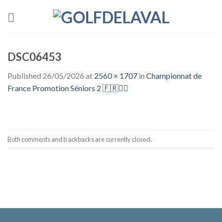
Skip
to
content
DSC06453
Published
26/05/2026
at
2560 × 1707
in
Championnat de
France Promotion Séniors 2 🇫🇷🏌️‍♂️
Both comments and trackbacks are currently closed.