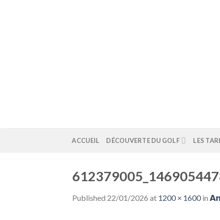
Skip
to
content
ACCUEIL
DÉCOUVERTE DU GOLF
LES TAR
612379005_146905447
Published
22/01/2026
at
1200 × 1600
in
𝗔𝗻