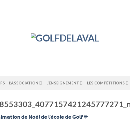
IFS
L’ASSOCIATION
L’ENSEIGNEMENT
LES COMPÉTITIONS
8553303_4077157421245777271_
𝗶𝗺𝗮𝘁𝗶𝗼𝗻 𝗱𝗲 𝗡𝗼𝗲̈𝗹 𝗱𝗲 𝗹’𝗲́𝗰𝗼𝗹𝗲 𝗱𝗲 𝗚𝗼𝗹𝗳 💙