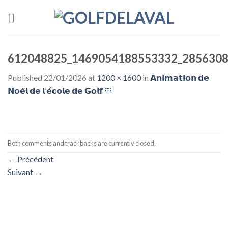
Skip
to
content
612048825_1469054188553332_2856308
Published
22/01/2026
at
1200 × 1600
in
𝗔𝗻𝗶𝗺𝗮𝘁𝗶𝗼𝗻 𝗱𝗲
𝗡𝗼𝗲̈𝗹 𝗱𝗲 𝗹’𝗲́𝗰𝗼𝗹𝗲 𝗱𝗲 𝗚𝗼𝗹𝗳 💙
Both comments and trackbacks are currently closed.
←
Précédent
Suivant
→